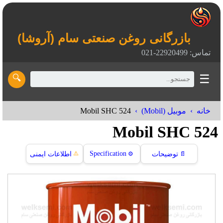
بازرگانی روغن صنعتی سام (آروشا)
تماس: 22920499-021
☰
🔍
Mobil SHC 524
خانه
موبیل (Mobil)
Mobil SHC 524
⚠️
Specification
📄
توضیحات
⚙️
اطلاعات ایمنی