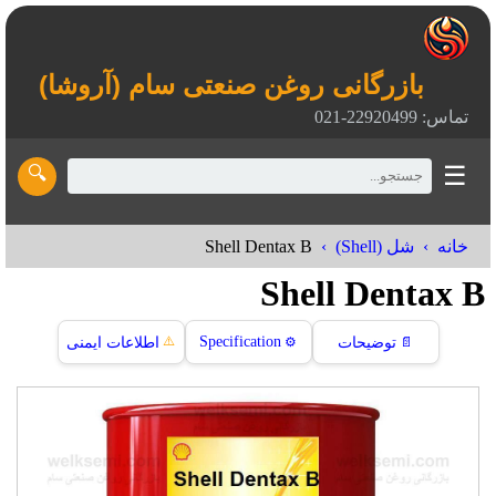
بازرگانی روغن صنعتی سام (آروشا)
تماس: 22920499-021
☰
🔍
Shell Dentax B
خانه
شل (Shell)
Shell Dentax B
⚠️
Specification
📄
توضیحات
⚙️
اطلاعات ایمنی