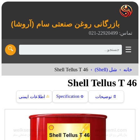
بازرگانی روغن صنعتی سام (آروشا)
تماس: 22920499-021
☰
🔍
Shell Tellus T 46
خانه
شل (Shell)
Shell Tellus T 46
⚠️
Specification
📄
توضیحات
⚙️
اطلاعات ایمنی