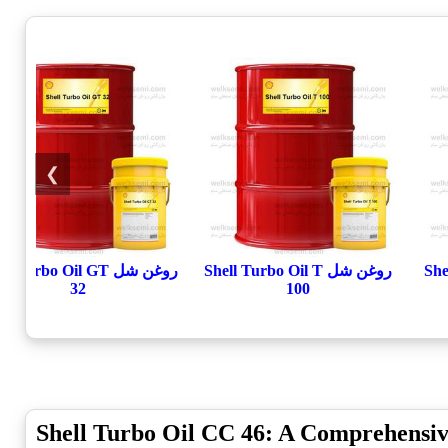
❯
Shell
روغن شل Shell Turbo Oil T
روغن شل l Turbo Oil GT
32
100
Shell Turbo Oil CC 46: A Comprehensi