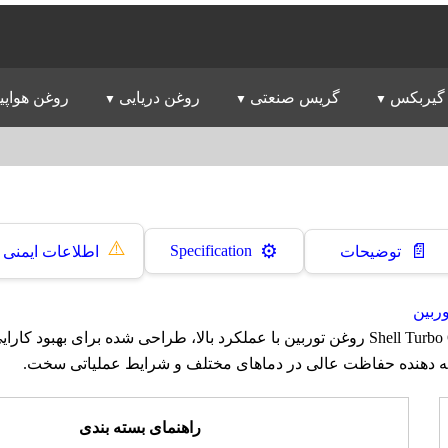
گیربکس
گریس صنعتی
روغن دریایی
روغن هواپی
⚠️
📄
⚙️
Specification
توضیحات
اطلاعات ایمنی
ربین
روغن شل Shell Turbo Oil CC 46 روغن توربین با عملکرد بالا، طراحی شده برای ب
ئه دهنده حفاظت عالی در دماهای مختلف و شرایط عملیاتی سخت.
راهنمای بسته بندی