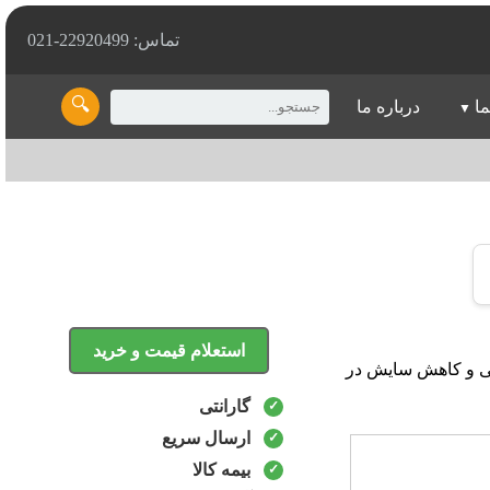
تماس: 22920499-021
🔍
ما
درباره ما
استعلام قیمت و خرید
هبود کارایی و کاهش سایش در
گارانتی
ارسال سریع
بیمه کالا