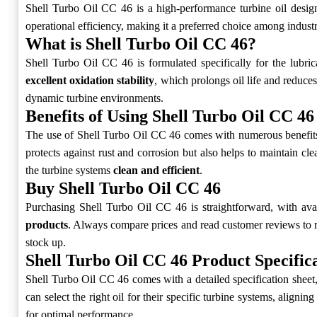
Shell Turbo Oil CC 46 is a high-performance turbine oil design
operational efficiency, making it a preferred choice among industr
What is Shell Turbo Oil CC 46?
Shell Turbo Oil CC 46 is formulated specifically for the lubric
excellent oxidation stability
, which prolongs oil life and reduces
dynamic turbine environments.
Benefits of Using Shell Turbo Oil CC 46
The use of Shell Turbo Oil CC 46 comes with numerous benefits. O
protects against rust and corrosion but also helps to maintain c
the turbine systems
clean and efficient
.
Buy Shell Turbo Oil CC 46
Purchasing Shell Turbo Oil CC 46 is straightforward, with avai
products
. Always compare prices and read customer reviews to m
stock up.
Shell Turbo Oil CC 46 Product Specific
Shell Turbo Oil CC 46 comes with a detailed specification sheet,
can select the right oil for their specific turbine systems, align
for optimal performance.