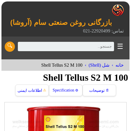
بازرگانی روغن صنعتی سام (آروشا)
تماس: 22920499-021
☰
🔍
Shell Tellus S2 M 100
خانه
شل (Shell)
Shell Tellus S2 M 100
⚠️
Specification
📄
توضیحات
⚙️
اطلاعات ایمنی